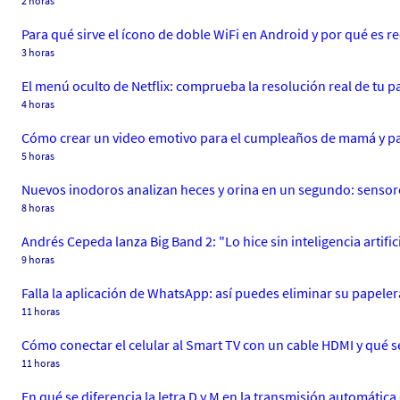
2 horas
Para qué sirve el ícono de doble WiFi en Android y por qué es 
3 horas
El menú oculto de Netflix: comprueba la resolución real de tu 
4 horas
Cómo crear un video emotivo para el cumpleaños de mamá y pa
5 horas
Nuevos inodoros analizan heces y orina en un segundo: sensor
8 horas
Andrés Cepeda lanza Big Band 2: "Lo hice sin inteligencia artific
9 horas
Falla la aplicación de WhatsApp: así puedes eliminar su papeler
11 horas
Cómo conectar el celular al Smart TV con un cable HDMI y qué s
11 horas
En qué se diferencia la letra D y M en la transmisión automática