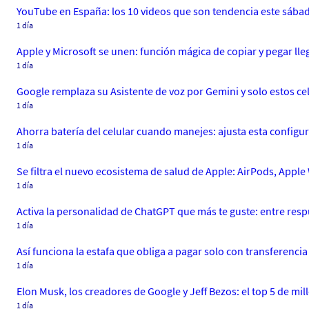
YouTube en España: los 10 videos que son tendencia este sábado
1 día
Apple y Microsoft se unen: función mágica de copiar y pegar ll
1 día
Google remplaza su Asistente de voz por Gemini y solo estos celu
1 día
Ahorra batería del celular cuando manejes: ajusta esta configu
1 día
Se filtra el nuevo ecosistema de salud de Apple: AirPods, Apple
1 día
Activa la personalidad de ChatGPT que más te guste: entre resp
1 día
Así funciona la estafa que obliga a pagar solo con transferenci
1 día
Elon Musk, los creadores de Google y Jeff Bezos: el top 5 de 
1 día