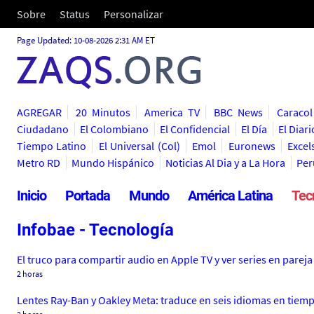
Sobre
Status
Personalizar
Page Updated: 10-08-2026 2:31 AM ET
AGREGAR
20 Minutos
America TV
BBC News
Caracol
Ciudadano
El Colombiano
El Confidencial
El Día
El Diari
Tiempo Latino
El Universal (Col)
Emol
Euronews
Excel
Metro RD
Mundo Hispánico
Noticias Al Dia y a La Hora
Per
Inicio
Portada
Mundo
América Latina
Tec
Infobae - Tecnología
El truco para compartir audio en Apple TV y ver series en pareja
2 horas
Lentes Ray-Ban y Oakley Meta: traduce en seis idiomas en tiemp