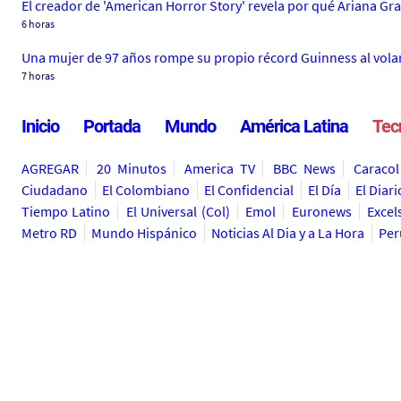
El creador de 'American Horror Story' revela por qué Ariana Gr
6 horas
Una mujer de 97 años rompe su propio récord Guinness al volar
7 horas
Inicio
Portada
Mundo
América Latina
Tec
AGREGAR
20 Minutos
America TV
BBC News
Caracol
Ciudadano
El Colombiano
El Confidencial
El Día
El Diari
Tiempo Latino
El Universal (Col)
Emol
Euronews
Excel
Metro RD
Mundo Hispánico
Noticias Al Dia y a La Hora
Per