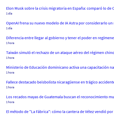
Elon Musk sobre la crisis migratoria en España: comparó lo de 
1 día
OpenAI frena su nuevo modelo de IA Astra por considerarlo un 
1 día
Diferencia entre llegar al gobierno y tener el poder en regímene
1 hora
Taiwán simuló el rechazo de un ataque aéreo del régimen chino 
1 hora
Ministerio de Educación dominicano activa una capacitación na
1 hora
Fallece destacado beisbolista nicaragüense en trágico accident
1 hora
Los recados mayas de Guatemala buscan el reconocimiento mu
1 hora
El método de "La Fábrica": cómo la cantera de Vélez vendió por