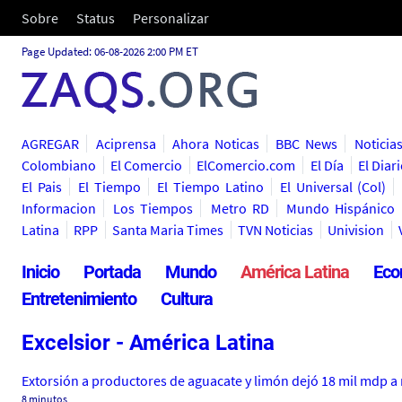
Sobre
Status
Personalizar
Page Updated: 06-08-2026 2:00 PM ET
AGREGAR
Aciprensa
Ahora Noticas
BBC News
Noticia
Colombiano
El Comercio
ElComercio.com
El Día
El Diar
El Pais
El Tiempo
El Tiempo Latino
El Universal (Col)
Informacion
Los Tiempos
Metro RD
Mundo Hispánico
Latina
RPP
Santa Maria Times
TVN Noticias
Univision
Inicio
Portada
Mundo
América Latina
Eco
Entretenimiento
Cultura
Excelsior - América Latina
Extorsión a productores de aguacate y limón dejó 18 mil mdp a
8 minutos