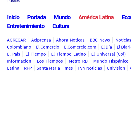
15 horas
Inicio
Portada
Mundo
América Latina
Eco
Entretenimiento
Cultura
AGREGAR
Aciprensa
Ahora Noticas
BBC News
Noticia
Colombiano
El Comercio
ElComercio.com
El Día
El Diar
El Pais
El Tiempo
El Tiempo Latino
El Universal (Col)
Informacion
Los Tiempos
Metro RD
Mundo Hispánico
Latina
RPP
Santa Maria Times
TVN Noticias
Univision