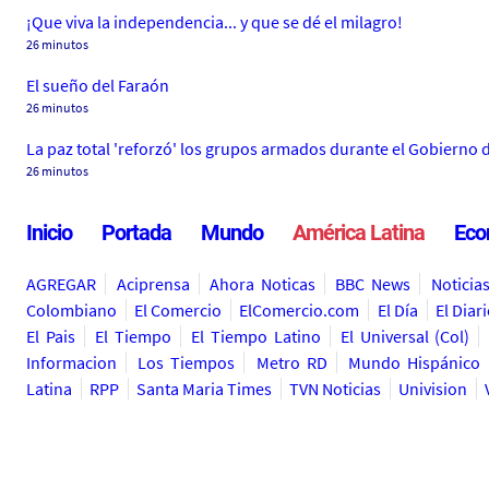
¡Que viva la independencia... y que se dé el milagro!
26 minutos
El sueño del Faraón
26 minutos
La paz total 'reforzó' los grupos armados durante el Gobierno 
26 minutos
Inicio
Portada
Mundo
América Latina
Eco
AGREGAR
Aciprensa
Ahora Noticas
BBC News
Noticia
Colombiano
El Comercio
ElComercio.com
El Día
El Diar
El Pais
El Tiempo
El Tiempo Latino
El Universal (Col)
Informacion
Los Tiempos
Metro RD
Mundo Hispánico
Latina
RPP
Santa Maria Times
TVN Noticias
Univision