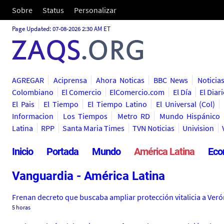
Sobre
Status
Personalizar
Page Updated: 07-08-2026 2:30 AM ET
AGREGAR
Aciprensa
Ahora Noticas
BBC News
Noticia
Colombiano
El Comercio
ElComercio.com
El Día
El Diar
El Pais
El Tiempo
El Tiempo Latino
El Universal (Col)
Informacion
Los Tiempos
Metro RD
Mundo Hispánico
Latina
RPP
Santa Maria Times
TVN Noticias
Univision
Inicio
Portada
Mundo
América Latina
Eco
Vanguardia - América Latina
Frenan decreto que buscaba ampliar protección vitalicia a Veró
5 horas