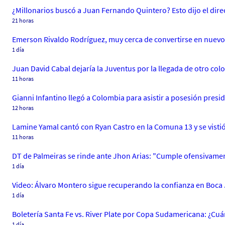
¿Millonarios buscó a Juan Fernando Quintero? Esto dijo el dire
21 horas
Emerson Rivaldo Rodríguez, muy cerca de convertirse en nuevo
1 día
Juan David Cabal dejaría la Juventus por la llegada de otro co
11 horas
Gianni Infantino llegó a Colombia para asistir a posesión presid
12 horas
Lamine Yamal cantó con Ryan Castro en la Comuna 13 y se vistió
11 horas
DT de Palmeiras se rinde ante Jhon Arias: "Cumple ofensivamen
1 día
Video: Álvaro Montero sigue recuperando la confianza en Boca J
1 día
Boletería Santa Fe vs. River Plate por Copa Sudamericana: ¿Cu
1 día