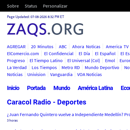
Sobre
Status
Personalizar
Page Updated: 07-08-2026 8:32 PM ET
AGREGAR
20 Minutos
ABC
Ahora Noticas
America TV
ElComercio.com
El Confidencial
El Día
El Español
El E
Progreso
El Tiempo Latino
El Universal (Col)
Emol
Euro
La Verdad
Los Tiempos
Metro RD
Mundo Deportivo
Not
Noticias
Univision
Vanguardia
VOA Noticias
Inicio
Portada
Mundo
América Latina
Eco
Caracol Radio - Deportes
¿Juan Fernando Quintero vuelve a Independiente Medellín? Pro
3 horas