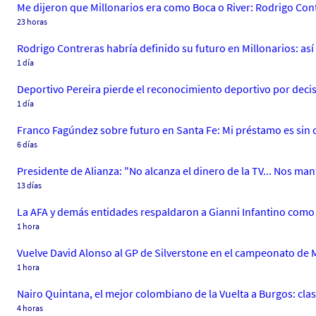
Me dijeron que Millonarios era como Boca o River: Rodrigo Cont
23 horas
Rodrigo Contreras habría definido su futuro en Millonarios: as
1 día
Deportivo Pereira pierde el reconocimiento deportivo por decis
1 día
Franco Fagúndez sobre futuro en Santa Fe: Mi préstamo es si
6 días
Presidente de Alianza: "No alcanza el dinero de la TV... Nos m
13 días
La AFA y demás entidades respaldaron a Gianni Infantino como 
1 hora
Vuelve David Alonso al GP de Silverstone en el campeonato de M
1 hora
Nairo Quintana, el mejor colombiano de la Vuelta a Burgos: clasi
4 horas