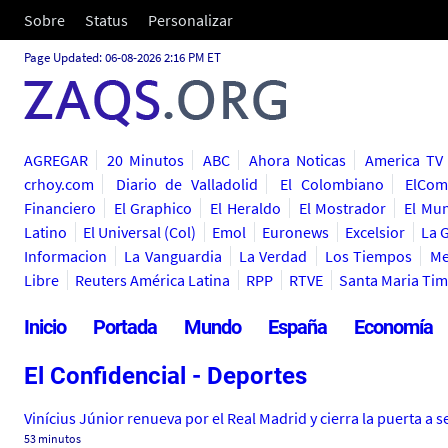
Sobre
Status
Personalizar
Page Updated: 06-08-2026 2:16 PM ET
AGREGAR
20 Minutos
ABC
Ahora Noticas
America TV
crhoy.com
Diario de Valladolid
El Colombiano
ElCom
Financiero
El Graphico
El Heraldo
El Mostrador
El Mu
Latino
El Universal (Col)
Emol
Euronews
Excelsior
La 
Informacion
La Vanguardia
La Verdad
Los Tiempos
Me
Libre
Reuters América Latina
RPP
RTVE
Santa Maria Ti
Inicio
Portada
Mundo
España
Economía
El Confidencial - Deportes
Vinícius Júnior renueva por el Real Madrid y cierra la puerta a se
53 minutos