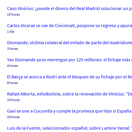
Caso Vinícius: ¿puede el dinero del Real Madrid solucionar un 
15 horas
Carlos Alcaraz se cae de Cincinnati, pospone su regreso y apur
1 día
Diomande, víctima colateral del enfado de parte del madridismo 
3 horas
Yan Diomande ya es merengue por 125 millones: el fichaje más c
4 horas
El Barça se acerca a Rodri ante el bloqueo de su fichaje por el R
8 horas
Rafael Alkorta, exfutbolista, sobre la renovación de Vinícius:
10 horas
Gavi se une a Cucurella y cumple la promesa que hizo si Españ
10 horas
Luis de la Fuente, seleccionador español, sobre Lamine Yamal: