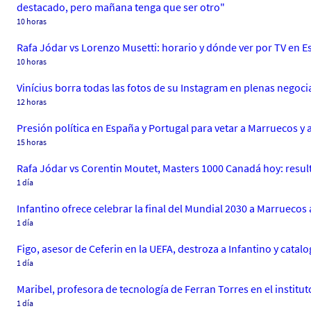
destacado, pero mañana tenga que ser otro"
10 horas
Rafa Jódar vs Lorenzo Musetti: horario y dónde ver por TV en E
10 horas
Vinícius borra todas las fotos de su Instagram en plenas negoc
12 horas
Presión política en España y Portugal para vetar a Marruecos y 
15 horas
Rafa Jódar vs Corentin Moutet, Masters 1000 Canadá hoy: result
1 día
Infantino ofrece celebrar la final del Mundial 2030 a Marruecos
1 día
Figo, asesor de Ceferin en la UEFA, destroza a Infantino y cat
1 día
Maribel, profesora de tecnología de Ferran Torres en el institut
1 día