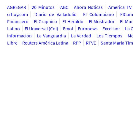
AGREGAR
20 Minutos
ABC
Ahora Noticas
America TV
crhoy.com
Diario de Valladolid
El Colombiano
ElCom
Financiero
El Graphico
El Heraldo
El Mostrador
El Mu
Latino
El Universal (Col)
Emol
Euronews
Excelsior
La 
Informacion
La Vanguardia
La Verdad
Los Tiempos
Me
Libre
Reuters América Latina
RPP
RTVE
Santa Maria Ti