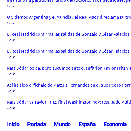
Infantino ha partido el mundo del fútbol con sus decisiones, pe
2 días
Olvidemos Argentina y el Mundial, el Real Madrid reclama su tro
2 días
El Real Madrid confirma las salidas de Gonzalo y César Palacio
2 días
El Real Madrid confirma las salidas de Gonzalo y César Palacio
2 días
Rafa Jódar pelea, pero sucumbe ante el anfitrión Taylor Fritz y 
2 días
Así ha sido el fichaje de Mateus Fernandes en el que Pedro Por
3 días
Rafa Jódar vs Taylor Fritz, final Washington hoy: resultado y úl
3 días
Inicio
Portada
Mundo
España
Economía