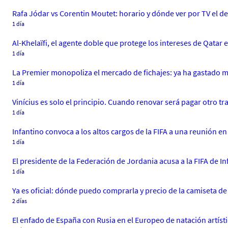
Rafa Jódar vs Corentin Moutet: horario y dónde ver por TV el d
1 día
Al-Khelaïfi, el agente doble que protege los intereses de Qatar
1 día
La Premier monopoliza el mercado de fichajes: ya ha gastado m
1 día
Vinícius es solo el principio. Cuando renovar será pagar otro tr
1 día
Infantino convoca a los altos cargos de la FIFA a una reunión e
1 día
El presidente de la Federación de Jordania acusa a la FIFA de I
1 día
Ya es oficial: dónde puedo comprarla y precio de la camiseta de 
2 días
El enfado de España con Rusia en el Europeo de natación artístic