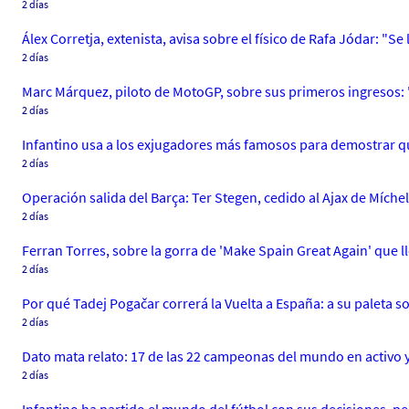
2 días
Álex Corretja, extenista, avisa sobre el físico de Rafa Jódar: "Se
2 días
Marc Márquez, piloto de MotoGP, sobre sus primeros ingresos: 
2 días
Infantino usa a los exjugadores más famosos para demostrar qu
2 días
Operación salida del Barça: Ter Stegen, cedido al Ajax de Míche
2 días
Ferran Torres, sobre la gorra de 'Make Spain Great Again' que ll
2 días
Por qué Tadej Pogačar correrá la Vuelta a España: a su paleta solo
2 días
Dato mata relato: 17 de las 22 campeonas del mundo en activo y
2 días