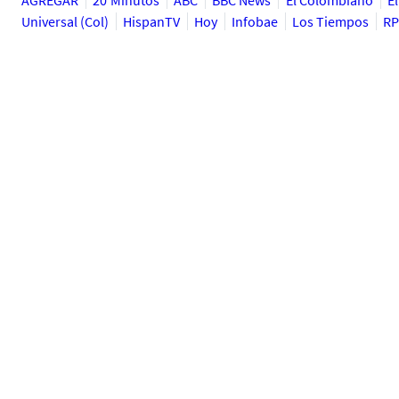
AGREGAR
20 Minutos
ABC
BBC News
El Colombiano
El
Universal (Col)
HispanTV
Hoy
Infobae
Los Tiempos
RP