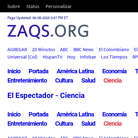
Sobre
Status
Personalizar
Page Updated: 06-08-2026 5:47 PM ET
AGREGAR
20 Minutos
ABC
BBC News
El Colombiano
El
Universal (Col)
HispanTV
Hoy
Infobae
Los Tiempos
RP
Inicio
Portada
América Latina
Economía
T
Entretenimiento
Cultura
Salud
Ciencia
El Espectador - Ciencia
Inicio
Portada
América Latina
Economía
T
Entretenimiento
Cultura
Salud
Ciencia