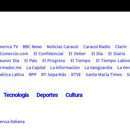
merica TV
BBC News
Noticias Caracol
Caracol Radio
Clarín
lComercio.com
El Confidencial
El Deber
El Día
El Diario
 Nuevo Dia
El Pais
El Progreso
El Tiempo
El Tiempo Latino
ormador.mx
La Capital
La Informacion
La Vanguardia
La Ve
érica Latina
RPP
RT Sepa Más
RTVE
Santa Maria Times
S
Tecnología
Deportes
Cultura
rensa italiana