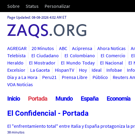
Sobre
Status
Personalizar
Page Updated: 08-08-2026 4:02 AM ET
AGREGAR
20 Minutos
ABC
Aciprensa
Ahora Noticas
A
Telebista
El Ciudadano
El Colombiano
El Comercio
E
Heraldo
El Mostrador
El Mundo Today
El Nacional
El
Excelsior
La Gaceta
HispanTV
Hoy
Ideal
Infobae
Inf
Dia y a La Hora
Peru21
Prensa Libre
Público
Reuters Am
VOA Noticias
Inicio
Portada
Mundo
España
Economía
El Confidencial - Portada
El "enfrentamiento total" entre Italia y España protagoniza la p
38 minutos