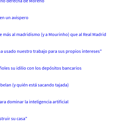
 mano derecha de Moreno
 en un avispero
ele más al madridismo (y a Mourinho) que al Real Madrid
ha usado nuestro trabajo para sus propios intereses"
oles su idilio con los depósitos bancarios
ebelan (y quién está sacando tajada)
ra dominar la inteligencia artificial
truir su casa"