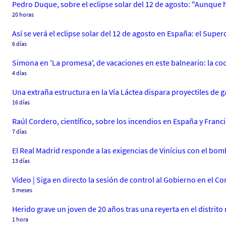
Pedro Duque, sobre el eclipse solar del 12 de agosto: "Aunque 
20 horas
Así se verá el eclipse solar del 12 de agosto en España: el Sup
6 días
Simona en 'La promesa', de vacaciones en este balneario: la co
4 días
Una extraña estructura en la Vía Láctea dispara proyectiles de 
16 días
Raúl Cordero, científico, sobre los incendios en España y Franc
7 días
El Real Madrid responde a las exigencias de Vinícius con el b
13 días
Vídeo | Siga en directo la sesión de control al Gobierno en el 
5 meses
Herido grave un joven de 20 años tras una reyerta en el distrit
1 hora