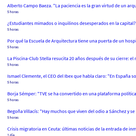
Alberto Campo Baeza. "La paciencia es la gran virtud de un arq
5 horas
¿Estudiantes mimados o inquilinos desesperados en la capital? 
5 horas
Por qué la Escuela de Arquitectura tiene una puerta de un hospit
5 horas
La Piscina-Club Stella resucita 20 años después de su cierre: el r
5 horas
Ismael Clemente, el CEO del Ibex que habla claro: "En España so
5 horas
Borja Sémper: "TVE se ha convertido en una plataforma polític
5 horas
Begoña Villacís: "Hay muchos que viven del odio a Sánchez y s
5 horas
Crisis migratoria en Ceuta: últimas noticias de la entrada de 
1 día