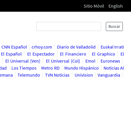
Sitio Móvil
English
Buscar
CNN Español
crhoy.com
Diario de Valladolid
Euskal Irrati
El Español
El Espectador
El Financiero
El Graphico
El
El Universal (Ven)
El Universal (Col)
Emol
Euronews
rdad
Los Tiempos
Metro RD
Mundo Hispánico
Noticias Al
emana
Telemundo
TVN Noticias
Univision
Vanguardia