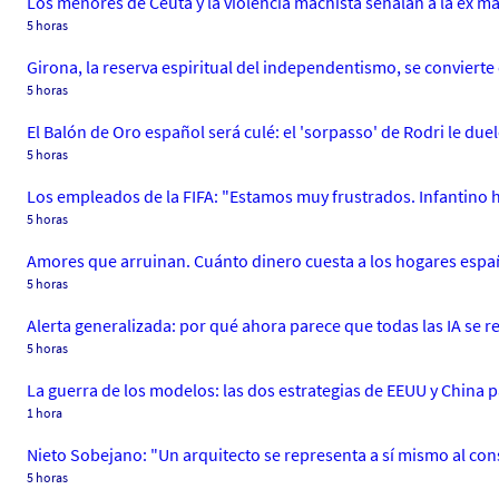
Los menores de Ceuta y la violencia machista señalan a la ex
5 horas
Girona, la reserva espiritual del independentismo, se convierte
5 horas
El Balón de Oro español será culé: el 'sorpasso' de Rodri le du
5 horas
Los empleados de la FIFA: "Estamos muy frustrados. Infantino 
5 horas
Amores que arruinan. Cuánto dinero cuesta a los hogares españ
5 horas
Alerta generalizada: por qué ahora parece que todas las IA se r
5 horas
La guerra de los modelos: las dos estrategias de EEUU y China pa
1 hora
Nieto Sobejano: "Un arquitecto se representa a sí mismo al cons
5 horas