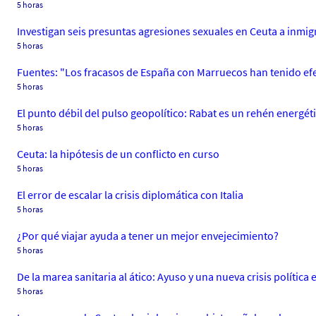
5 horas
Investigan seis presuntas agresiones sexuales en Ceuta a inmig
5 horas
Fuentes: "Los fracasos de España con Marruecos han tenido efe
5 horas
El punto débil del pulso geopolítico: Rabat es un rehén energé
5 horas
Ceuta: la hipótesis de un conflicto en curso
5 horas
El error de escalar la crisis diplomática con Italia
5 horas
¿Por qué viajar ayuda a tener un mejor envejecimiento?
5 horas
De la marea sanitaria al ático: Ayuso y una nueva crisis política 
5 horas