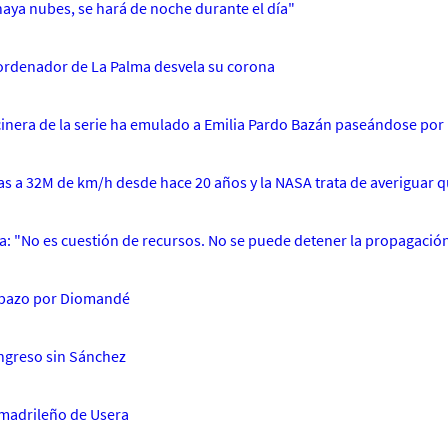
haya nubes, se hará de noche durante el día"
erordenador de La Palma desvela su corona
cinera de la serie ha emulado a Emilia Pardo Bazán paseándose por 
gas a 32M de km/h desde hace 20 años y la NASA trata de averiguar q
ia: "No es cuestión de recursos. No se puede detener la propagació
ombazo por Diomandé
Congreso sin Sánchez
o madrileño de Usera