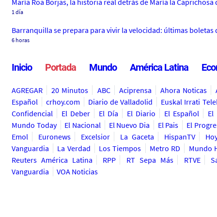
María Roa Borjas, la historia real detrás de María la Caprichosa
1 día
Barranquilla se prepara para vivir la velocidad: últimas boletas 
6 horas
Inicio
Portada
Mundo
América Latina
Eco
AGREGAR
20 Minutos
ABC
Aciprensa
Ahora Noticas
Español
crhoy.com
Diario de Valladolid
Euskal Irrati Tele
Confidencial
El Deber
El Día
El Diario
El Español
El
Mundo Today
El Nacional
El Nuevo Dia
El Pais
El Progr
Emol
Euronews
Excelsior
La Gaceta
HispanTV
Ho
Vanguardia
La Verdad
Los Tiempos
Metro RD
Mundo H
Reuters América Latina
RPP
RT Sepa Más
RTVE
S
Vanguardia
VOA Noticias