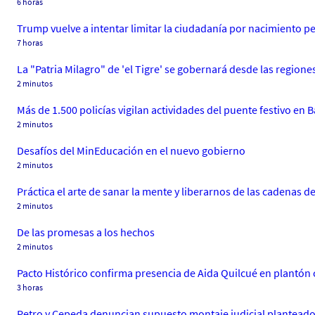
6 horas
Trump vuelve a intentar limitar la ciudadanía por nacimiento pe
7 horas
La "Patria Milagro" de 'el Tigre' se gobernará desde las regione
2 minutos
Más de 1.500 policías vigilan actividades del puente festivo en 
2 minutos
Desafíos del MinEducación en el nuevo gobierno
2 minutos
Práctica el arte de sanar la mente y liberarnos de las cadenas d
2 minutos
De las promesas a los hechos
2 minutos
Pacto Histórico confirma presencia de Aida Quilcué en plantón 
3 horas
Petro y Cepeda denuncian supuesto montaje judicial planteado 