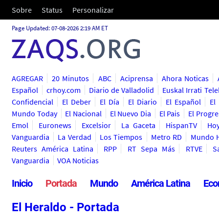
Sobre
Status
Personalizar
Page Updated: 07-08-2026 2:19 AM ET
AGREGAR
20 Minutos
ABC
Aciprensa
Ahora Noticas
Español
crhoy.com
Diario de Valladolid
Euskal Irrati Tele
Confidencial
El Deber
El Día
El Diario
El Español
El
Mundo Today
El Nacional
El Nuevo Dia
El Pais
El Progr
Emol
Euronews
Excelsior
La Gaceta
HispanTV
Ho
Vanguardia
La Verdad
Los Tiempos
Metro RD
Mundo H
Reuters América Latina
RPP
RT Sepa Más
RTVE
S
Vanguardia
VOA Noticias
Inicio
Portada
Mundo
América Latina
Eco
El Heraldo - Portada