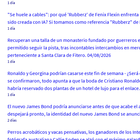
1 día
"Se huele a cables": por qué 'Rubberz' de Fenix Flexin enfrenta
sido creada con IA? Si tomamos como referencia "Rubberz" de Fe
1 día
Recuperan una talla de un monasterio fundado por guerreros en
permitido seguir la pista, tras incontables intercambios en merc
perteneciente a Santa Clara de Fitero. 04/08/2026
1 día
Ronaldo y Georgina podrían casarse este fin de semana - ¿Será
se confirmaron, todo apunta a que la boda de Cristiano Ronald
habría reservado dos plantas de un hotel de lujo para el enlace
1 día
El nuevo James Bond podría anunciarse antes de que acabe el añ
despejará pronto, la identidad del nuevo James Bond se anunc
2 días
Perros acrobáticos y vacas pensativas, los ganadores de los In
fotógrafa australiana Callie Soden se alzó con el máximo galar