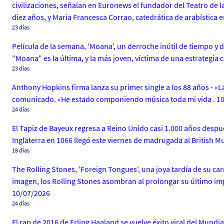
civilizaciones, señalan en Euronews el fundador del Teatro de 
diez años, y Maria Francesca Corrao, catedrática de arabística 
23 días
Película de la semana, 'Moana', un derroche inútil de tiempo y 
"Moana" es la última, y la más joven, víctima de una estrategia
23 días
Anthony Hopkins firma lanza su primer single a los 88 años - «
comunicado. «He estado componiendo música toda mi vida . 1
24 días
El Tapiz de Bayeux regresa a Reino Unido casi 1.000 años despu
Inglaterra en 1066 llegó este viernes de madrugada al British
18 días
The Rolling Stones, 'Foreign Tongues', una joya tardía de su car
imagen, los Rolling Stones asombran al prolongar su último im
10/07/2026
24 días
El rap de 2016 de Erling Haaland se vuelve éxito viral del Mundia