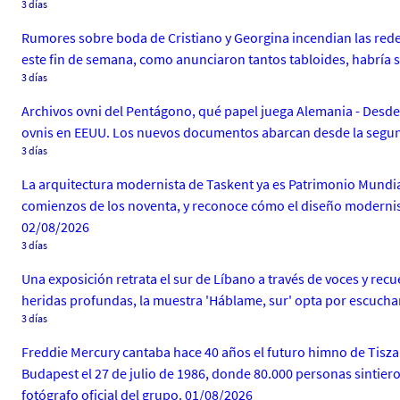
3 días
Rumores sobre boda de Cristiano y Georgina incendian las rede
este fin de semana, como anunciaron tantos tabloides, habría s
3 días
Archivos ovni del Pentágono, qué papel juega Alemania - Desde 
ovnis en EEUU. Los nuevos documentos abarcan desde la segu
3 días
La arquitectura modernista de Taskent ya es Patrimonio Mundial 
comienzos de los noventa, y reconoce cómo el diseño modernista 
02/08/2026
3 días
Una exposición retrata el sur de Líbano a través de voces y re
heridas profundas, la muestra 'Háblame, sur' opta por escuchar 
3 días
Freddie Mercury cantaba hace 40 años el futuro himno de Tisza
Budapest el 27 de julio de 1986, donde 80.000 personas sintieron
fotógrafo oficial del grupo. 01/08/2026