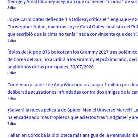
George y Amal Clooney aseguran que no tienen "ni idea" de si su
5 días
Joyce Carol Oates defiende 'La Odisea', critica el "lenguaje MAG
Christopher Nolan, mientras Joyce Carol Oates, finalista del Puli
que escribió que la cinta no tenía "nada convincente que decir"
5 días
Ídolos del K-pop BTS boicotean los Grammy 2027 tras polémico p
de Corea del Sur, no acudirá a los Grammy el próximo año, decisi
anglófonos de las principales. 30/07/2026
6 días
Condenan al padre de Amy Winehouse a pagar 1 millón por difa
deliberada acusaciones infundadas contra dos amigas de la cant
7 días
¿Salvará la nueva película de Spider-Man el Universo Marvel? La
ha encadenado más tropiezos que aciertos tras 'Endgame' y ahor
7 días
Hallan en Córdoba la biblioteca más antigua de la Península I