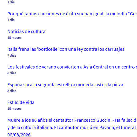
1 día
Por qué tantas canciones de éxito suenan igual, la melodía "Ge
1 día
Noticias de cultura
10 meses
Italia frena las 'botticelle' con una ley contra los carruajes
7 días
Los festivales de verano convierten a Asia Central en un centro
8 días
España saca la segunda estrella a moneda: así es la pieza
8 días
Estilo de Vida
10 meses
Muere a los 86 años el cantautor Francesco Guccini - Ha falleci
y de la cultura italiana. El cantautor murió en Pavana; el funer
06/08/2026