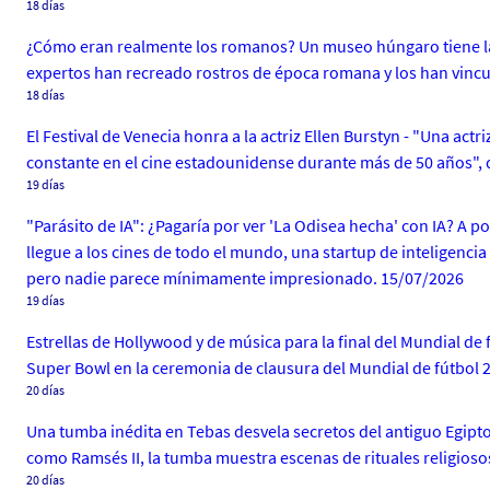
18 días
¿Cómo eran realmente los romanos? Un museo húngaro tiene la re
expertos han recreado rostros de época romana y los han vincu
18 días
El Festival de Venecia honra a la actriz Ellen Burstyn - "Una act
constante en el cine estadounidense durante más de 50 años", dec
19 días
"Parásito de IA": ¿Pagaría por ver 'La Odisea hecha' con IA? A 
llegue a los cines de todo el mundo, una startup de inteligenci
pero nadie parece mínimamente impresionado. 15/07/2026
19 días
Estrellas de Hollywood y de música para la final del Mundial de 
Super Bowl en la ceremonia de clausura del Mundial de fútbol 
20 días
Una tumba inédita en Tebas desvela secretos del antiguo Egipto
como Ramsés II, la tumba muestra escenas de rituales religiosos 
20 días