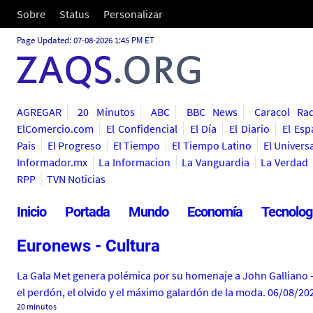
Sobre
Status
Personalizar
Page Updated: 07-08-2026 1:45 PM ET
AGREGAR
20 Minutos
ABC
BBC News
Caracol Ra
ElComercio.com
El Confidencial
El Día
El Diario
El Esp
Pais
El Progreso
El Tiempo
El Tiempo Latino
El Universa
Informador.mx
La Informacion
La Vanguardia
La Verdad
RPP
TVN Noticias
Inicio
Portada
Mundo
Economía
Tecnolog
Euronews - Cultura
La Gala Met genera polémica por su homenaje a John Galliano - 
el perdón, el olvido y el máximo galardón de la moda. 06/08/20
20 minutos