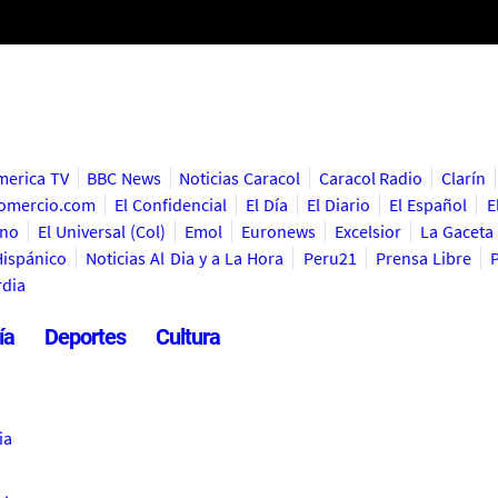
merica TV
BBC News
Noticias Caracol
Caracol Radio
Clarín
omercio.com
El Confidencial
El Día
El Diario
El Español
E
ino
El Universal (Col)
Emol
Euronews
Excelsior
La Gaceta
ispánico
Noticias Al Dia y a La Hora
Peru21
Prensa Libre
dia
ía
Deportes
Cultura
ia