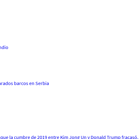
ndio
n
arados barcos en Serbia
sde que la cumbre de 2019 entre Kim Jong Un y Donald Trump fracas