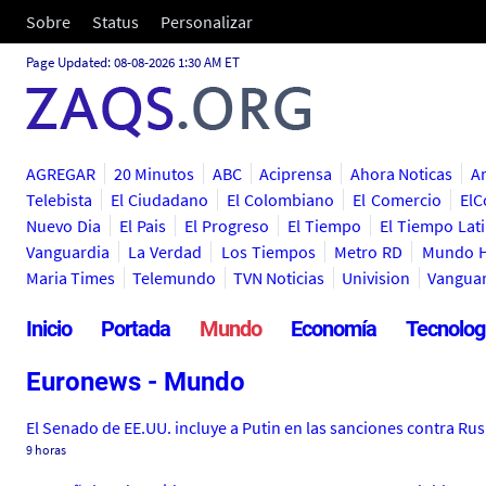
Sobre
Status
Personalizar
Page Updated: 08-08-2026 1:30 AM ET
AGREGAR
20 Minutos
ABC
Aciprensa
Ahora Noticas
A
Telebista
El Ciudadano
El Colombiano
El Comercio
ElC
Nuevo Dia
El Pais
El Progreso
El Tiempo
El Tiempo Lat
Vanguardia
La Verdad
Los Tiempos
Metro RD
Mundo H
Maria Times
Telemundo
TVN Noticias
Univision
Vanguar
Inicio
Portada
Mundo
Economía
Tecnolog
Euronews - Mundo
El Senado de EE.UU. incluye a Putin en las sanciones contra Rus
9 horas