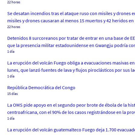
22 horas
Se desatan incendios tras el ataque ruso con misiles y drones
misiles y drones causaran al menos 15 muertos y 42 heridos en 
22 horas
Detenidos 8 surcoreanos por tratar de entrar en una base de EE
que la presencia militar estadounidense en Gwangju podría comp
1 día
La erupción del volcán Fuego obliga a evacuaciones masivas en 
lunes, que lanzó fuentes de lava y flujos piroclásticos por sus 
1 día
República Democrática del Congo
15 días
La OMS pide apoyo en el segundo peor brote de ébola de la hist
centroafricana, con el 90% de los casos registrándose en la prov
1 día
La erupción del volcán guatemalteco Fuego deja 1.700 evacuados