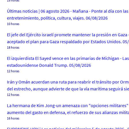
15 horas
Últimas noticias | 06 agosto 2026 - Mañana - Ponte al día con l
entretenimiento, política, cultura, viajes. 06/08/2026
10 horas
El jefe del Ejército israelí promete mantener la presión en Gaz
aceptado el plan para Gaza respaldado por Estados Unidos. 05
18 horas
El izquierdista El Sayed vence en las primarias de Míchigan - 
estadounidense Donald Trump. 05/08/2026
12 horas
Irán y Omán acuerdan una ruta para reabrir el tránsito por O
del estrecho, aunque advierte de que la vía marítima seguirá s
12 horas
La hermana de Kim Jong-un amenaza con "opciones militares" 
aumento del gasto en defensa, el refuerzo de sus alianzas milit
16 horas