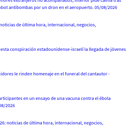
enores extranjeros no acompañados; Interior pide calma tras
robot antibombas por un dron en el aeropuerto. 05/08/2026
noticias de última hora, internacional, negocios,
uesta conspiración estadounidense-israelí la llegada de jóvenes
idores le rinden homenaje en el funeral del cantautor -
rticipantes en un ensayo de una vacuna contra el ébola
/08/2026
26: noticias de última hora, internacional, negocios,