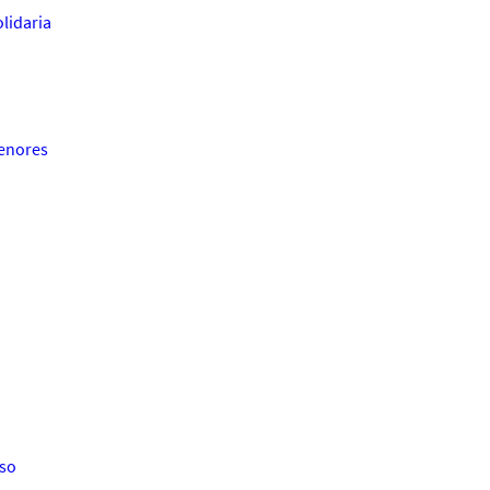
lidaria
menores
eso