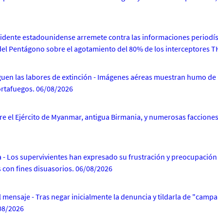
idente estadounidense arremete contra las informaciones periodíst
s del Pentágono sobre el agotamiento del 80% de los interceptores T
uen las labores de extinción - Imágenes aéreas muestran humo de lo
ortafuegos. 06/08/2026
tre el Ejército de Myanmar, antigua Birmania, y numerosas facciones
 Los supervivientes han expresado su frustración y preocupación a
s con fines disuasorios. 06/08/2026
ensaje - Tras negar inicialmente la denuncia y tildarla de "campaña 
08/2026