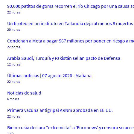
90.000 patitos de goma recorren el río Chicago por una causa so
22 horas
Un tiroteo en un instituto en Tailandia deja al menos 8 muertos
20 horas
Condenan a Meta a pagar 567 millones por poner en riesgo a 
22 horas
Arabia Saudí, Turquía y Pakistán sellan pacto de Defensa
12 horas
Últimas noticias | 07 agosto 2026 - Mañana
22 horas
Noticias de salud
6 meses
Primera vacuna antigripal ARNm aprobada en EE.UU.
22 horas
Bielorrusia declara "extremista" a 'Euronews' y censura su acc
1 día