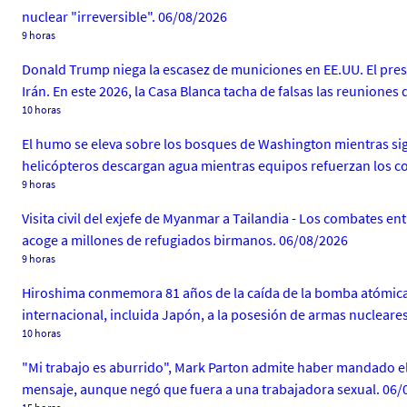
nuclear "irreversible". 06/08/2026
9 horas
Donald Trump niega la escasez de municiones en EE.UU. El pres
Irán. En este 2026, la Casa Blanca tacha de falsas las reunione
10 horas
El humo se eleva sobre los bosques de Washington mientras sig
helicópteros descargan agua mientras equipos refuerzan los c
9 horas
Visita civil del exjefe de Myanmar a Tailandia - Los combates en
acoge a millones de refugiados birmanos. 06/08/2026
9 horas
Hiroshima conmemora 81 años de la caída de la bomba atómica -
internacional, incluida Japón, a la posesión de armas nucleare
10 horas
"Mi trabajo es aburrido", Mark Parton admite haber mandado el m
mensaje, aunque negó que fuera a una trabajadora sexual. 06/