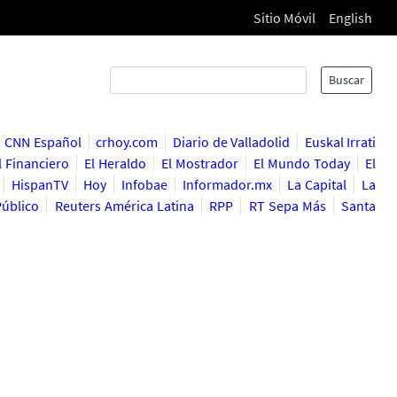
Sitio Móvil
English
Buscar
CNN Español
crhoy.com
Diario de Valladolid
Euskal Irrati
l Financiero
El Heraldo
El Mostrador
El Mundo Today
El
HispanTV
Hoy
Infobae
Informador.mx
La Capital
La
Público
Reuters América Latina
RPP
RT Sepa Más
Santa