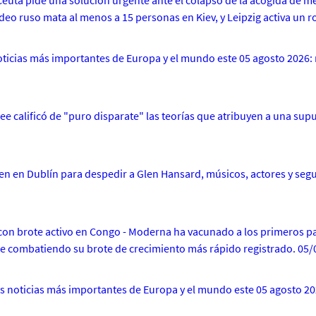
Ceuta pide una solución urgente ante el colapso de la acogida de m
eo ruso mata al menos a 15 personas en Kiev, y Leipzig activa un 
 noticias más importantes de Europa y el mundo este 05 agosto 2026: 
ee calificó de "puro disparate" las teorías que atribuyen a una sup
en en Dublín para despedir a Glen Hansard, músicos, actores y segu
on brote activo en Congo - Moderna ha vacunado a los primeros pa
e combatiendo su brote de crecimiento más rápido registrado. 05
las noticias más importantes de Europa y el mundo este 05 agosto 20