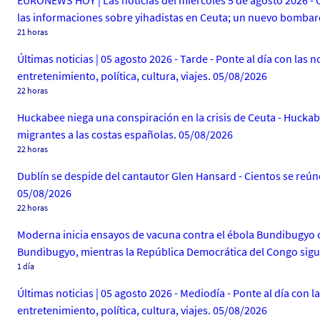
EURONEWS HOY | Las noticias del miércoles 5 de agosto 2026 - 
las informaciones sobre yihadistas en Ceuta; un nuevo bombard
21 horas
Últimas noticias | 05 agosto 2026 - Tarde - Ponte al día con las
entretenimiento, política, cultura, viajes. 05/08/2026
22 horas
Huckabee niega una conspiración en la crisis de Ceuta - Huckab
migrantes a las costas españolas. 05/08/2026
22 horas
Dublín se despide del cantautor Glen Hansard - Cientos se reún
05/08/2026
22 horas
Moderna inicia ensayos de vacuna contra el ébola Bundibugyo c
Bundibugyo, mientras la República Democrática del Congo sigu
1 día
Últimas noticias | 05 agosto 2026 - Mediodía - Ponte al día con 
entretenimiento, política, cultura, viajes. 05/08/2026