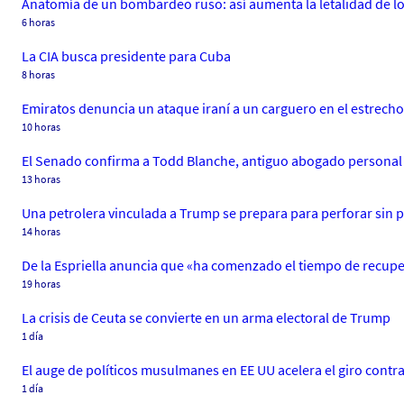
Anatomía de un bombardeo ruso: así aumenta la letalidad de l
6 horas
La CIA busca presidente para Cuba
8 horas
Emiratos denuncia un ataque iraní a un carguero en el estrech
10 horas
El Senado confirma a Todd Blanche, antiguo abogado personal 
13 horas
Una petrolera vinculada a Trump se prepara para perforar sin
14 horas
De la Espriella anuncia que «ha comenzado el tiempo de recupe
19 horas
La crisis de Ceuta se convierte en un arma electoral de Trump
1 día
El auge de políticos musulmanes en EE UU acelera el giro contra
1 día