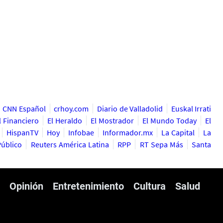
CNN Español
crhoy.com
Diario de Valladolid
Euskal Irrati
l Financiero
El Heraldo
El Mostrador
El Mundo Today
El
HispanTV
Hoy
Infobae
Informador.mx
La Capital
La
Público
Reuters América Latina
RPP
RT Sepa Más
Santa
Opinión
Entretenimiento
Cultura
Salud