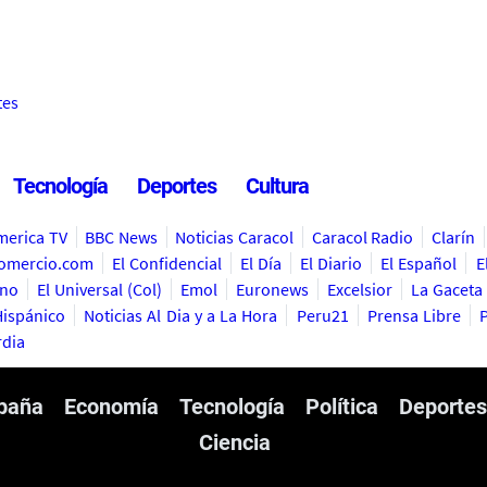
tes
Tecnología
Deportes
Cultura
merica TV
BBC News
Noticias Caracol
Caracol Radio
Clarín
omercio.com
El Confidencial
El Día
El Diario
El Español
E
ino
El Universal (Col)
Emol
Euronews
Excelsior
La Gaceta
ispánico
Noticias Al Dia y a La Hora
Peru21
Prensa Libre
dia
paña
Economía
Tecnología
Política
Deportes
Ciencia