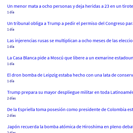
Un menor mata a ocho personas y deja heridas a 23 en un tirote
1 día
Un tribunal obliga a Trump a pedir el permiso del Congreso par
1 día
Las injerencias rusas se multiplican a ocho meses de las elecci
1 día
La Casa Blanca pide a Moscú que libere a un exmarine estadou
1 día
El dron bomba de Leipzig estaba hecho con una lata de conserv
1 día
Trump prepara su mayor despliegue militar en toda Latinoamér
2 días
De la Espriella toma posesión como presidente de Colombia este v
2 días
Japón recuerda la bomba atómica de Hiroshima en pleno debat
2 días