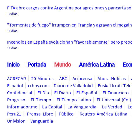
FIFA abre cargos contra Argentina por agresiones y pancarta so
10 días
"Tormentas de fuego" irrumpen en Francia y agravan el megai
11 días
Incendios en España evolucionan "favorablemente" pero preocu
11 días
Inicio
Portada
Mundo
América Latina
Eco
AGREGAR
20 Minutos
ABC
Aciprensa
Ahora Noticas
Español
crhoy.com
Diario de Valladolid
Euskal Irrati Tele
Confidencial
El Día
El Diario
El Español
El Financiero
Progreso
El Tiempo
El Tiempo Latino
El Universal (Col)
Informador.mx
La Capital
La Vanguardia
La Verdad
L
Peru21
Prensa Libre
Público
Reuters América Latina
Univision
Vanguardia