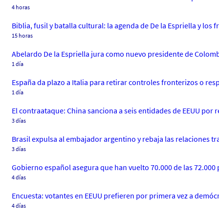
4 horas
Biblia, fusil y batalla cultural: la agenda de De la Espriella y los
15 horas
Abelardo De la Espriella jura como nuevo presidente de Colom
1 día
España da plazo a Italia para retirar controles fronterizos o r
1 día
El contraataque: China sanciona a seis entidades de EEUU por r
3 días
Brasil expulsa al embajador argentino y rebaja las relaciones tra
3 días
Gobierno español asegura que han vuelto 70.000 de las 72.000 
4 días
Encuesta: votantes en EEUU prefieren por primera vez a demóc
4 días