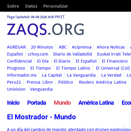
Sobre
Status
Personalizar
Page Updated: 08-08-2026 8:00 PM ET
AGREGAR
20 Minutos
ABC
Aciprensa
Ahora Noticas
Español
crhoy.com
Diario de Valladolid
Euskal Irrati Tele
Confidencial
El Día
El Diario
El Español
El Financiero
Progreso
El Tiempo
El Tiempo Latino
El Universal (Col)
Informador.mx
La Capital
La Vanguardia
La Verdad
L
Peru21
Prensa Libre
Público
Reuters América Latina
Univision
Vanguardia
Inicio
Portada
Mundo
América Latina
Eco
El Mostrador - Mundo
A un día del cambio de mando: atentado con drones explosivos